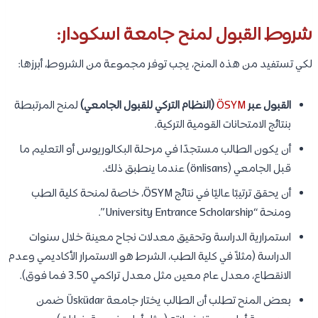
شروط القبول لمنح جامعة اسكودار:
لكي تستفيد من هذه المنح، يجب توفر مجموعة من الشروط، أبرزها:
القبول عبر
ÖSYM
(النظام التركي للقبول الجامعي)
لمنح المرتبطة
بنتائج الامتحانات القومية التركية.
أن يكون الطالب مستجدًا في مرحلة البكالوريوس أو التعليم ما
قبل الجامعي (önlisans) عندما ينطبق ذلك.
أن يحقق ترتيبًا عاليًا في نتائج ÖSYM، خاصة لمنحة كلية الطب
ومنحة “University Entrance Scholarship”.
استمرارية الدراسة وتحقيق معدلات نجاح معينة خلال سنوات
الدراسة (مثلاً في كلية الطب، الشرط هو الاستمرار الأكاديمي وعدم
الانقطاع، معدل عام معين مثل معدل تراكمي 3.50 فما فوق).
بعض المنح تطلب أن الطالب يختار جامعة Üsküdar ضمن