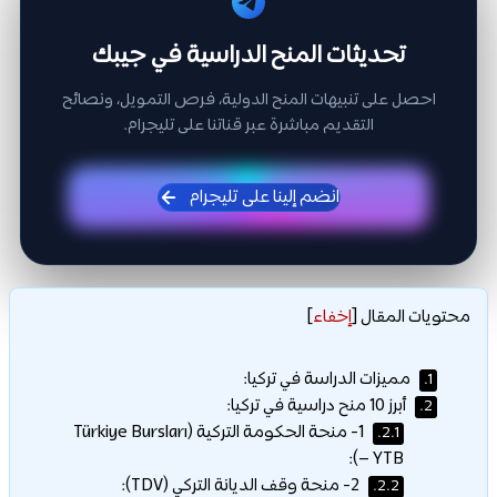
تحديثات المنح الدراسية في جيبك
احصل على تنبيهات المنح الدولية، فرص التمويل، ونصائح
التقديم مباشرة عبر قناتنا على تليجرام.
انضم إلينا على تليجرام
محتويات المقال
[
إخفاء
]
مميزات الدراسة في تركيا:
1.
أبرز 10 منح دراسية في تركيا:
2.
1- منحة الحكومة التركية (Türkiye Bursları
2.1.
– YTB):
2- منحة وقف الديانة التركي (TDV):
2.2.