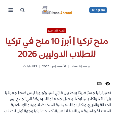
لتجاوز
لى
Telegram
لمحتوى
المنح الدراسية
منح تركيا | أبرز 10 منح في تركيا
للطلاب الدوليين 2026
بواسطة
عماد
6 أغسطس، 2025
2 التعليقات
108
تعتبر تركيا جسرًا فريدًا يربط بين قارتي آسيا وأوروبا، ليس فقط جغرافيًا
بل ثقافيًا وأكاديميًا أيضًا. بفضل جامعاتها المرموقة التي تجمع بين
الحداثة والتاريخ، وتكاليفها المعيشية المنخفضة، وبيئتها الإسلامية
المعتدلة والقريبة من الثقافة العربية، أصبحت تركيا وجهة أولى للطلاب