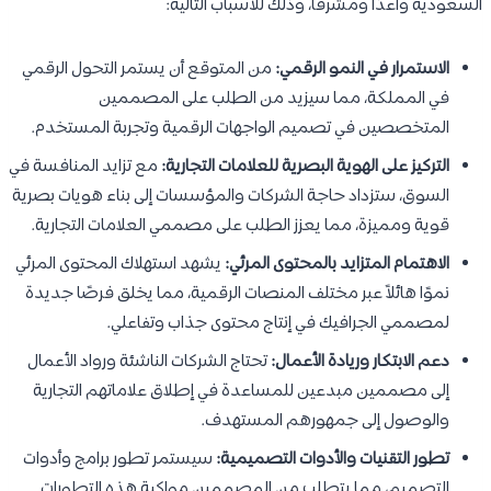
السعودية واعدًا ومشرقًا، وذلك للأسباب التالية:
الاستمرار في النمو الرقمي:
من المتوقع أن يستمر التحول الرقمي
في المملكة، مما سيزيد من الطلب على المصممين
المتخصصين في تصميم الواجهات الرقمية وتجربة المستخدم.
التركيز على الهوية البصرية للعلامات التجارية:
مع تزايد المنافسة في
السوق، ستزداد حاجة الشركات والمؤسسات إلى بناء هويات بصرية
قوية ومميزة، مما يعزز الطلب على مصممي العلامات التجارية.
الاهتمام المتزايد بالمحتوى المرئي:
يشهد استهلاك المحتوى المرئي
نموًا هائلاً عبر مختلف المنصات الرقمية، مما يخلق فرصًا جديدة
لمصممي الجرافيك في إنتاج محتوى جذاب وتفاعلي.
دعم الابتكار وريادة الأعمال:
تحتاج الشركات الناشئة ورواد الأعمال
إلى مصممين مبدعين للمساعدة في إطلاق علاماتهم التجارية
والوصول إلى جمهورهم المستهدف.
تطور التقنيات والأدوات التصميمية:
سيستمر تطور برامج وأدوات
التصميم، مما يتطلب من المصممين مواكبة هذه التطورات