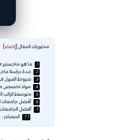
محتويات المقال
[
إخفاء
]
ما هو ماجستير هن
1.
مدة دراسة ماجست
2.
شروط القبول في 
3.
مواد تخصص ماجس
4.
متوسط الراتب ال
5.
أفضل جامعات الع
6.
أفضل الجامعات ا
7.
المصادر :
7.1.