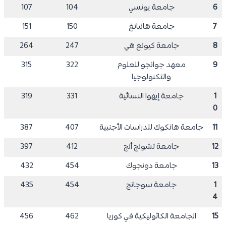
6
جامعة يونسي
104
107
7
جامعة هانيانغ
150
151
8
جامعة كيونغ هي
247
264
9
معهد جوانجو للعلوم
322
315
والتكنولوجيا
1
جامعة إيهوا النسائية
331
319
0
11
جامعة هانكوك للدراسات الأجنبية
407
387
12
جامعة تشونج أنج
412
397
13
جامعة دونجوك
454
432
1
جامعة سوجانج
454
435
4
15
الجامعة الكاثوليكية في كوريا
462
456