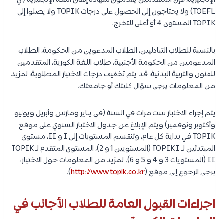
الإنجليزية، فإن المتقدمين يقدمون شهادة إتقان اللغة الإنجليزية (أي
TOEFL) ولا يحتاجون إلى الحصول على درجات TOPIK ولا يصلوا إلى
TOPIK المستوى 4 أو أعلى للتخرج.
بالنسبة للطلاب التبادليين، الطلاب المدعوين من الحكومة، الطلاب
المدعومين من الحكومة الأجنبية، طلاب اللغة الكورية، المتقدمين
للفنون والتربية البدنية، قد يتم تخفيف درجات الاختبار المطلوبة، لمزيد
من المعلومات يرجى سؤال كليتك أو جامعتك.
يتم إجراء الاختبار ست مرات في السنة (في يناير ومارس وأبريل ويوليو
وأكتوبر ونوفمبر) ويتم الإبلاغ عن جدول الاختبار السنوي على موقع
TOPIK في بداية كل عام، وتنقسم المستويات إلى I و II، مستوى
المبتدئين لـ TOPIK I (المستويين 1 و 2)، المستوى المتقدم لـ TOPIK
II (المستويات 3 و 4 و 5 و 6). لمزيد من المعلومات حول الاختبار ،
يرجى الرجوع إلى موقع (
http://www.topik.go.kr
).
اجراءات القبول العامة للطلاب الأجانب في