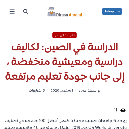
لتجاوز
لى
Telegram
لمحتوى
الدراسة في آسيا
الدراسة في الصين: تكاليف
دراسية ومعيشية منخفضة ،
إلى جانب جودة تعليم مرتفعة
بواسطة
عماد
1 سبتمبر، 2020
3 التعليقات
11
يوجد 6 جامعات صينية مصنفة ضمن أفضل 100 جامعة في تصنيف
QS World University عام 2019، بشكل عام، توجد 40 مؤسسة صينية