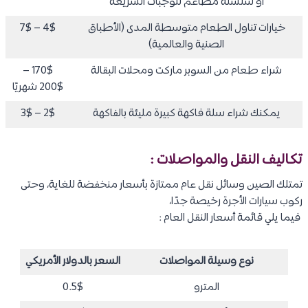
او سلسلة مطاعم للوجبات السريعة
خيارات تناول الطعام متوسطة المدى (الأطباق
4$ – 7$
الصنية والعالمية)
شراء طعام من السوبر ماركت ومحلات البقالة
170$ –
200$ شهريًا
يمكنك شراء سلة فاكهة كبيرة مليئة بالفاكهة
2$ – 3$
تكاليف النقل والمواصلات :
تمتلك الصين وسائل نقل عام ممتازة بأسعار منخفضة للغاية، وحتى
ركوب سيارات الأجرة رخيصة جدًا،
فيما يلي قائمة أسعار النقل العام :
نوع وسيلة المواصلات
السعر بالدولار الأمريكي
المترو
0.5$