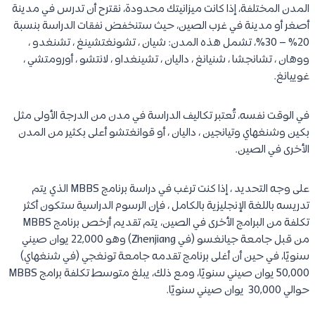
المدن المختلفة، إذا كانت ميزانيتك محدودة، نقترح أن تدرس في مدينة
أصغر أو مدينة في غرب الصين، حيث ستنخفض نفقات الدراسة بنسبة
20% – 30%، تشمل هذه المدن: شيان ، تشونغتشينغ ، تشنغدو ،
ووهان ، تشانجشا ، شنيانغ ، داليان ، تشينغداو ، لانتشو ، أورومتشي ،
غوييانغ.
في الوقت نفسه، تُعتبر تكاليف الدراسة في مدن من الدرجة الأولى مثل
بكين وشنغهاي وتيانجين ، داليان ، أو قوانغتشو أعلى بكثير من المدن
الأخرى في الصين.
على وجه التحديد ، إذا كنت ترغب في دراسة برنامج MBBS الذي يتم
تدريسه باللغة الإنجليزية بالكامل ، فإن الرسوم الدراسية ستكون أكثر
تكلفة من البرامج الأخرى في الصين، يتم تقديم أرخص برنامج MBBS
من قبل جامعة جيانغسو (في Zhenjiang) وهو 22,000 يوان صيني
سنويًا، في حين أن أغلى برنامج تقدمه جامعة تونغجي (في شنغهاي)
50,000 يوان صيني سنويًا، ومع ذلك، يبلغ متوسط ​​تكلفة برامج MBBS
حوالي 30,000 يوان صيني سنويًا.