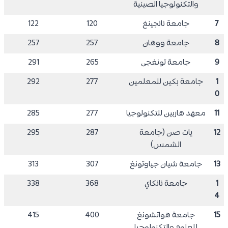
والتكنولوجيا الصينية
7
جامعة نانجينغ
120
122
8
جامعة ووهان
257
257
9
جامعة تونغجى
265
291
1
جامعة بكين للمعلمين
277
292
0
11
معهد هاربين للتكنولوجيا
277
285
12
يات صن (جامعة
287
295
الشمس)
13
جامعة شيان جياوتونغ
307
313
1
جامعة نانكاي
368
338
4
15
جامعة هواتشونغ
400
415
للعلوم والتكنولوجيا